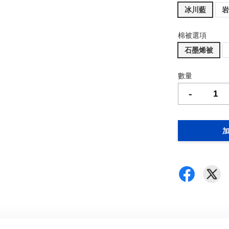
冰川藍
棉被選項
石墨烯被
數量
-