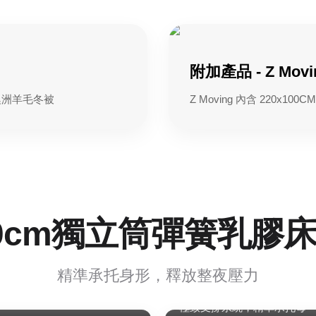
附加產品 - Z Mov
 澳洲羊毛冬被
Z Moving 內含 220x
0cm獨立筒彈簧乳膠
精準承托身形，釋放整夜壓力
高密度獨立筒
極致支撐系統，精準承托每