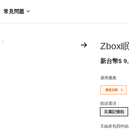
常見問題
Zbox
新台幣$ 9,
適用優惠
優惠加購
枕頭選項：
豆腐記憶枕
天絲床包四件組