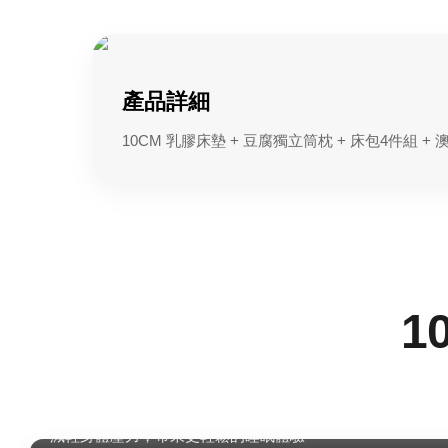
產品詳細
10CM 乳膠床墊 + 豆腐獨立筒枕 + 床包4件組 +
1
睡眠升級到新層次
減輕身體壓力，帶來更輕鬆的睡眠體驗