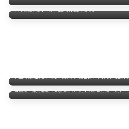
泰國乳膠
深靜音抗干擾，即使伴侶翻身也互不影響。
不僅是舒適，更是支撐
獨立筒枕頭的優勢就是「支撐夠、貼合好、不易塌、睡起來
獨立筒結構
每個獨立彈簧都能根據頭頸部的不同受力點進行獨立支撐