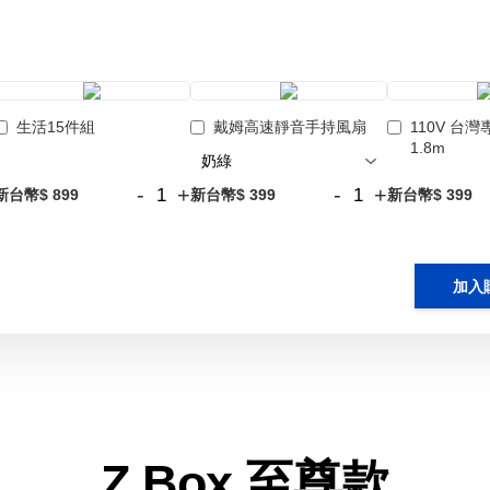
生活15件組
戴姆高速靜音手持風扇
110V 台
1.8m
-
+
-
+
新台幣$ 899
新台幣$ 399
新台幣$ 399
加入
Z Box 至尊款