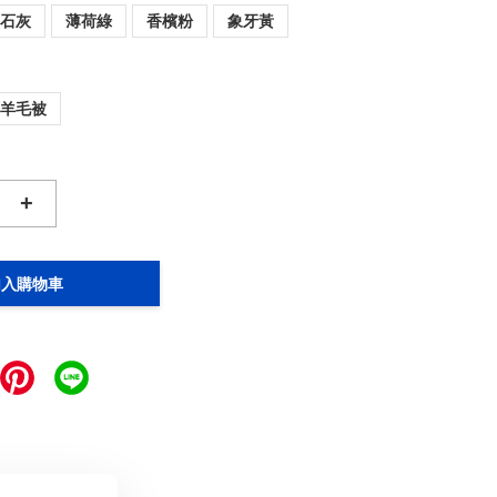
岩石灰
薄荷綠
香檳粉
象牙黃
羊毛被
+
加入購物車