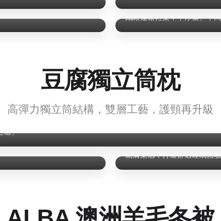
8層精工結構
纖維蓬鬆輕柔，不厚重、不
豆腐獨立筒枕
高彈力獨立筒結構，雙層工藝，護頸再升級
更穩」
柔感親膚面料
親膚柔感，打造舒適睡眠體
ALBA 澳洲羊毛冬被