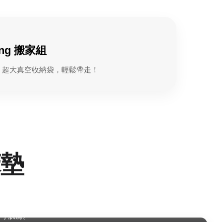
ing 搬家組
100CM 超大真空收納袋，輕鬆帶走！
床墊
一寸肌膚。