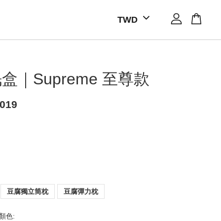
眠盒｜Supreme 至尊款
019
豆腐獨立筒枕
豆腐彈力枕
顏色: