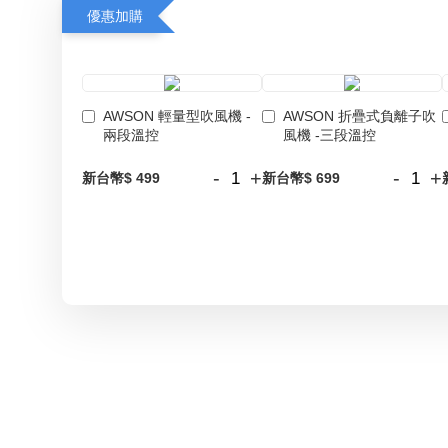
優惠加購
AWSON 輕量型吹風機 -
AWSON 折疊式負離子吹
兩段溫控
風機 -三段溫控
-
+
-
+
新台幣$ 499
新台幣$ 699