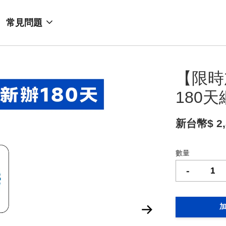
常見問題
【限時
180
新台幣$ 2,
數量
-